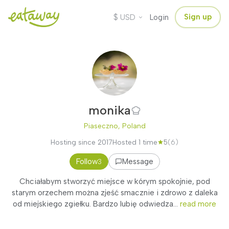
$
Sign up
USD
Login
monika
Piaseczno, Poland
Hosting since 2017
Hosted 1 time
5
(6)
Follow
Message
3
Chciałabym stworzyć miejsce w kórym spokojnie, pod
starym orzechem można zjeść smacznie i zdrowo z daleka
od miejskiego zgiełku. Bardzo lubię odwiedza...
read more