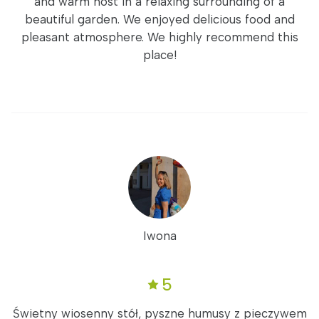
and warm host in a relaxing surrounding of a
beautiful garden. We enjoyed delicious food and
pleasant atmosphere. We highly recommend this
place!
Iwona
5
Świetny wiosenny stół, pyszne humusy z pieczywem