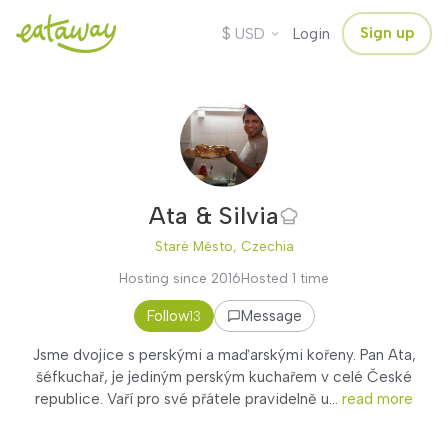
$
Sign up
USD
Login
Ata & Silvia
Staré Město, Czechia
Hosting since 2016
Hosted 1 time
Follow
Message
13
Jsme dvojice s perskými a maďarskými kořeny. Pan Ata,
šéfkuchař, je jediným perským kuchařem v celé České
republice. Vaří pro své přátele pravidelně u...
read more