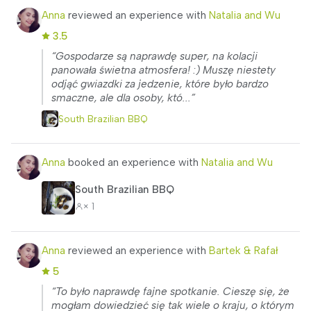
Anna
reviewed an experience with
Natalia and Wu
3.5
“Gospodarze są naprawdę super, na kolacji
panowała świetna atmosfera! :) Muszę niestety
odjąć gwiazdki za jedzenie, które było bardzo
smaczne, ale dla osoby, któ...”
South Brazilian BBQ
Anna
booked an experience with
Natalia and Wu
South Brazilian BBQ
× 1
Anna
reviewed an experience with
Bartek & Rafał
5
“To było naprawdę fajne spotkanie. Cieszę się, że
mogłam dowiedzieć się tak wiele o kraju, o którym