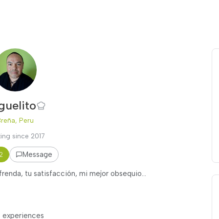
guelito
reña, Peru
ing since 2017
Message
2
frenda, tu satisfacción, mi mejor obsequio...
t experiences