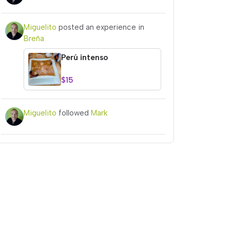
Miguelito
posted an experience in
Breña
Perú intenso
$15
Miguelito
followed
Mark