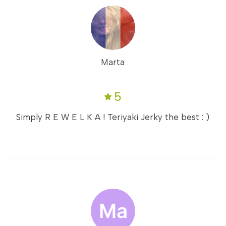
Marta
5
Simply R E W E L K A ! Teriyaki Jerky the best : )