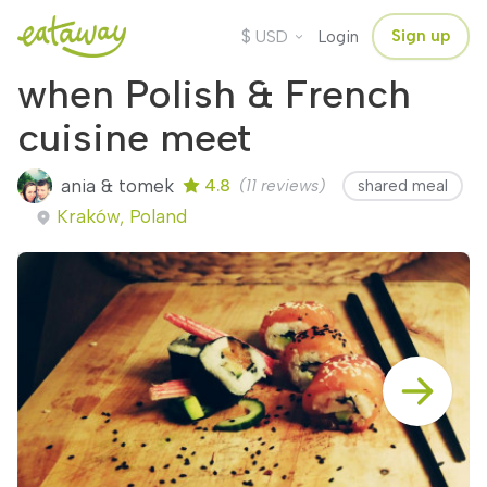
$
Sign up
USD
Login
when Polish & French
cuisine meet
ania & tomek
4.8
(11 reviews)
shared meal
Kraków, Poland