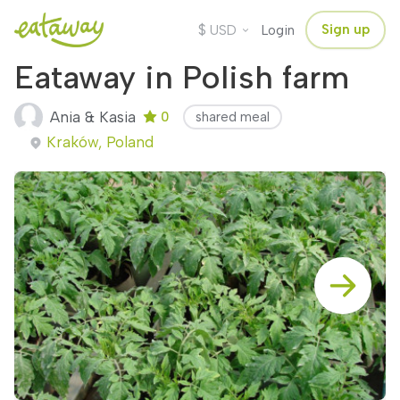
$
Sign up
USD
Login
Eataway in Polish farm
Ania & Kasia
0
shared meal
Kraków, Poland