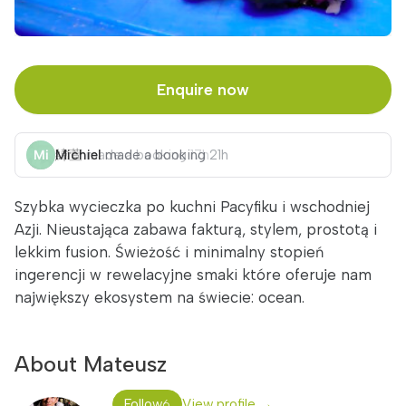
Enquire now
Michiel
made a booking
21h
Szybka wycieczka po kuchni Pacyfiku i wschodniej
Azji. Nieustająca zabawa fakturą, stylem, prostotą i
lekkim fusion. Świeżość i minimalny stopień
ingerencji w rewelacyjne smaki które oferuje nam
największy ekosystem na świecie: ocean.
About Mateusz
Follow
View profile →
6