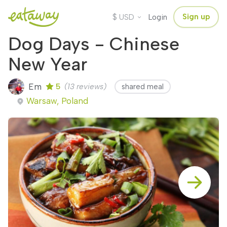
$
Sign up
USD
Login
Dog Days - Chinese
New Year
Em
5
(13 reviews)
shared meal
Warsaw, Poland