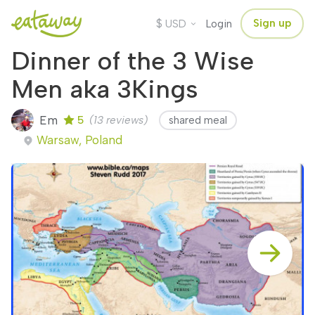
$
Sign up
USD
Login
Dinner of the 3 Wise
Men aka 3Kings
Em
5
(13 reviews)
shared meal
Warsaw, Poland