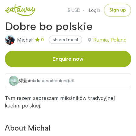
$
Sign up
USD
Login
Dobre bo polskie
Michał
Rumia, Poland
0
shared meal
Enquire now
緯萱
Michiel
made a booking
made a booking
59m
4h
Tym razem zapraszam miłośników tradycyjnej
kuchni polskiej.
About Michał