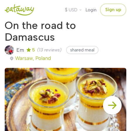
$
Sign up
USD
Login
On the road to
Damascus
Em
5
(13 reviews)
shared meal
Warsaw, Poland