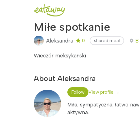
Miłe spotkanie
Aleksandra
B
0
shared meal
Wieczór meksykański
About Aleksandra
Follow
View profile →
Miła, sympatyczna, łatwo na
aktywna.