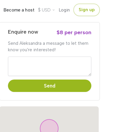
$
Sign up
Become a host
USD
Login
Enquire now
$8 per person
Send Aleksandra a message to let them
know you're interested!
Send