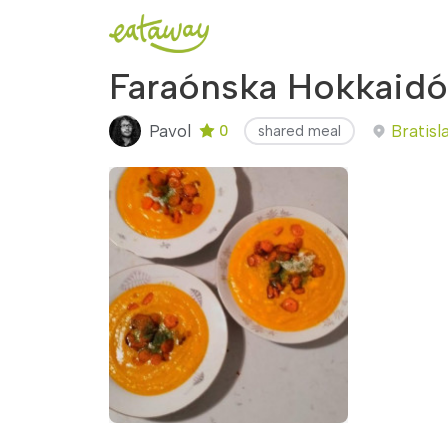
Faraónska Hokkaidó
Pavol
Bratisl
0
shared meal