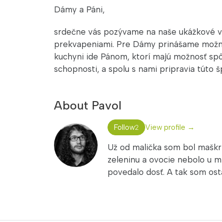
Dámy a Páni,
srdečne vás pozývame na naše ukážkové v
prekvapeniami. Pre Dámy prinášame možnosť
kuchyni ide Pánom, ktorí majú možnosť spô
schopnosti, a spolu s nami pripravia túto šp
About Pavol
Follow
View profile →
2
Už od malička som bol maškrt
zeleninu a ovocie nebolo u mň
povedalo dosť. A tak som ostal