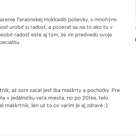
arenie Faraónskej Hokkaidó polievky, s mnohými
 urobiť si radosť, a pozerať sa na to ako to v
sobiť radosť ešte aj tým, že im predvedú svoje
ecialitu.
ník, až som začal jesť iba maškrty a pochúťky. Pre
a v jedálničku veľa miesta, no po 20tke, telo
 maškrtník, len už to čo varím je aj zdravé :)