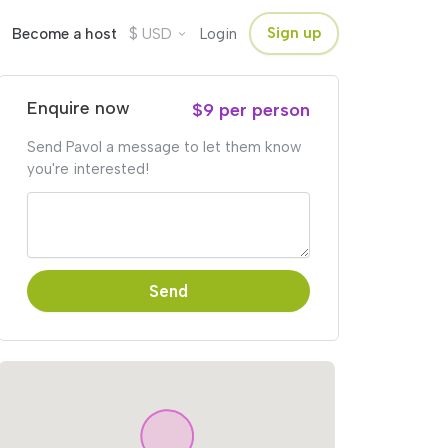
$
Sign up
Become a host
USD
Login
Enquire now
$9 per person
Send Pavol a message to let them know
you're interested!
Send