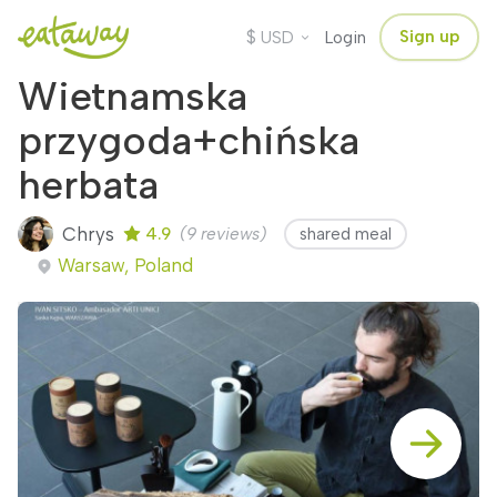
$
Sign up
USD
Login
Wietnamska
przygoda+chińska
herbata
Chrys
4.9
(9 reviews)
shared meal
Warsaw, Poland