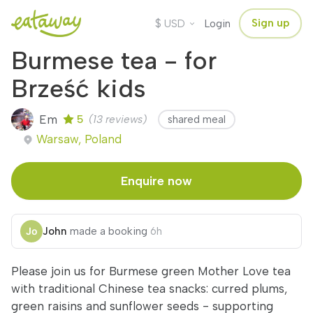
$
Sign up
USD
Login
Burmese tea - for
Brześć kids
Em
5
(13 reviews)
shared meal
Warsaw, Poland
Enquire now
John
made a booking
6h
Please join us for Burmese green Mother Love tea
with traditional Chinese tea snacks: curred plums,
green raisins and sunflower seeds - supporting